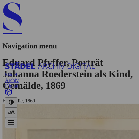
Navigation menu
Eduard Pfyffer, Porträt
Johanna Roederstein als Kind,
Städel
Archiv
Gemälde, 1869
Digital
Fotografie, 1869