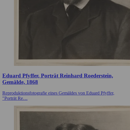
Eduard Pfyffer, Porträt Reinhard Roederstein,
Gemälde, 1868
Reproduktionsfotografie eines Gemäldes von Eduard Pfyffer,
"Porträt Re…