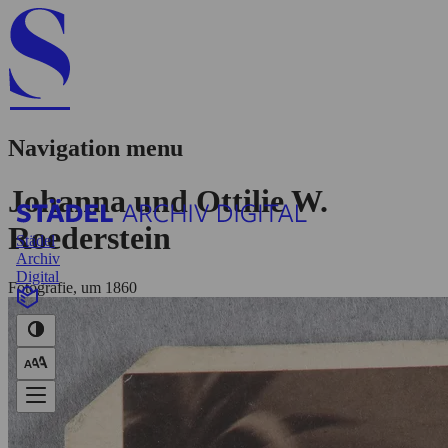
Navigation menu
Johanna und Ottilie W.
Roederstein
Städel
Archiv
Digital
Fotografie, um 1860