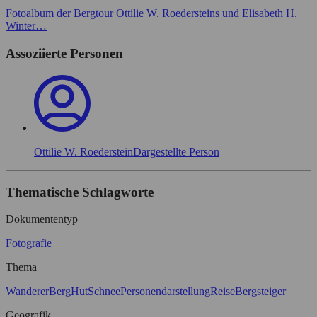
Fotoalbum der Bergtour Ottilie W. Roedersteins und Elisabeth H.
Winter…
Assoziierte Personen
Ottilie W. Roederstein
Dargestellte Person
Thematische Schlagworte
Dokumententyp
Fotografie
Thema
Wanderer
Berg
Hut
Schnee
Personendarstellung
Reise
Bergsteiger
Geografik