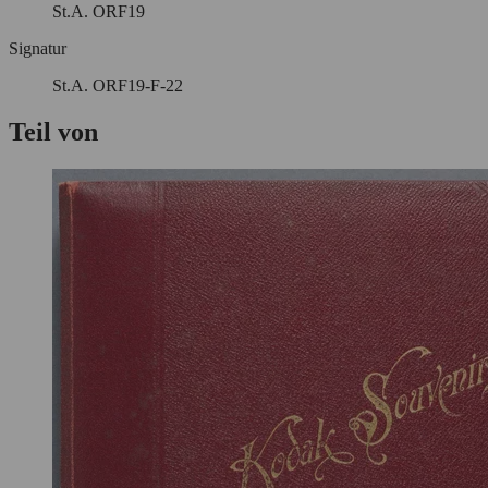
St.A. ORF19
Signatur
St.A. ORF19-F-22
Teil von