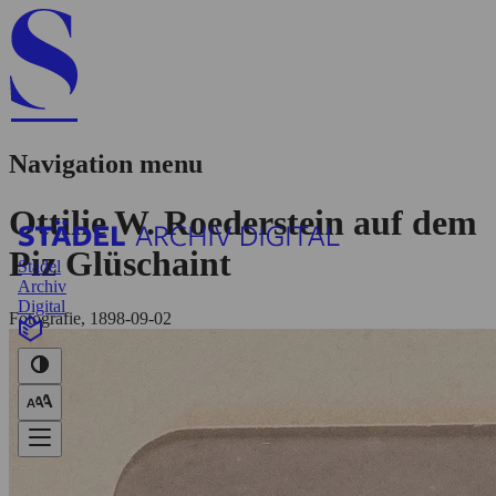
Navigation menu
Ottilie W. Roederstein auf dem
Piz Glüschaint
Städel
Archiv
Digital
Fotografie, 1898-09-02