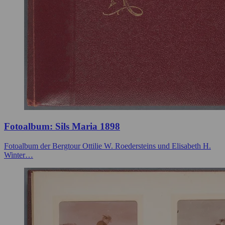
Fotoalbum: Sils Maria 1898
Fotoalbum der Bergtour Ottilie W. Roedersteins und Elisabeth H.
Winter…