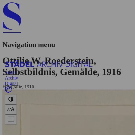
Navigation menu
Ottilie W. Roederstein,
Selbstbildnis, Gemälde, 1916
Städel
Archiv
Digital
Fotografie, 1916