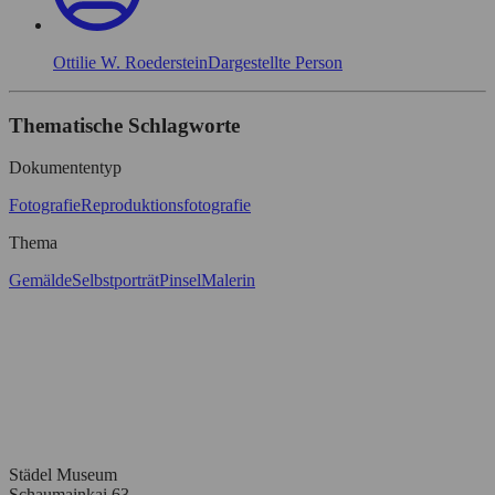
Ottilie W. Roederstein
Dargestellte Person
Thematische Schlagworte
Dokumententyp
Fotografie
Reproduktionsfotografie
Thema
Gemälde
Selbstporträt
Pinsel
Malerin
Städel Museum
Schaumainkai 63