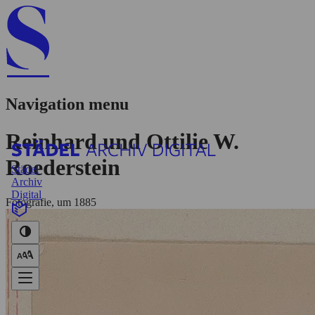
Navigation menu
Reinhard und Ottilie W.
Roederstein
Städel
Archiv
Digital
Fotografie, um 1885