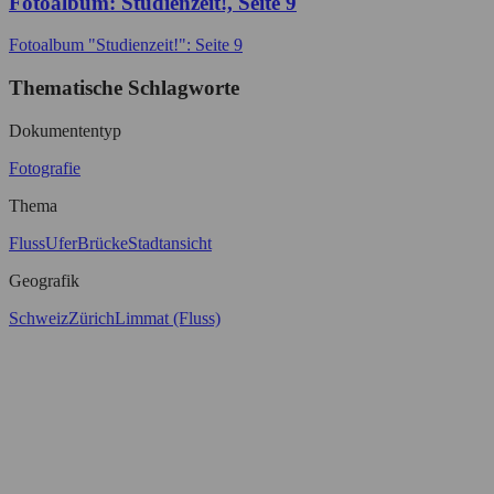
Fotoalbum: Studienzeit!, Seite 9
Fotoalbum "Studienzeit!": Seite 9
Thematische Schlagworte
Dokumententyp
Fotografie
Thema
Fluss
Ufer
Brücke
Stadtansicht
Geografik
Schweiz
Zürich
Limmat (Fluss)