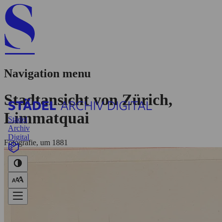
Navigation menu
Stadtansicht von Zürich,
Limmatquai
Städel
Archiv
Digital
Fotografie, um 1881