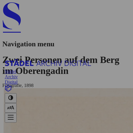
Navigation menu
Zwei Personen auf dem Berg
im Oberengadin
Städel
Archiv
Digital
Fotografie, 1898