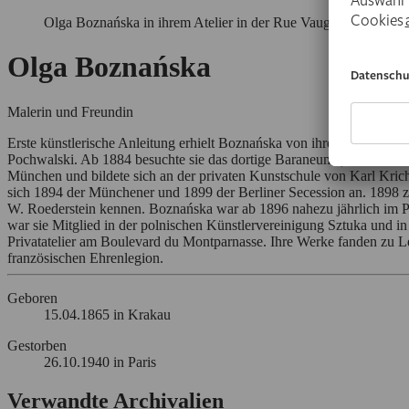
Olga Boznańska in ihrem Atelier in der Rue Vaugirard 114, Pari
Olga Boznańska
Malerin und Freundin
Erste künstlerische Anleitung erhielt Boznańska von ihrer französische
Pochwalski. Ab 1884 besuchte sie das dortige Baraneum (damals die 
München und bildete sich an der privaten Kunstschule von Karl Krich
sich 1894 der Münchener und 1899 der Berliner Secession an. 1898 zog s
W. Roederstein kennen. Boznańska war ab 1896 nahezu jährlich im Par
war sie Mitglied in der polnischen Künstlervereinigung Sztuka und in
Privatatelier am Boulevard du Montparnasse. Ihre Werke fanden zu L
französischen Ehrenlegion.
Geboren
15.04.1865 in Krakau
Gestorben
26.10.1940 in Paris
Verwandte Archivalien