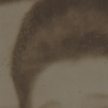
Credits und Dank
Kontakt
STÄDEL
MUSEUM
Digitale Sammlung
Städel Archiv