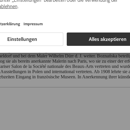
s, Fotografie, um 1900, Foto: © Institut Bibliothèque Polonaise de Pari
n Mutter, einer Zeichenlehrerin. Später studierte sie in ihrer Heimatst
einzige für Frauen zugängliche Kunstschule Krakaus) wo sie auch auf 
eldorf und bei dem Maler Wilhelm Dürr d. J. weiter. Boznańska beteili
ie als bereits anerkannte Malerin nach Paris, wo sie zu einer der erfolg
iser Salon de la Société nationale des Beaux-Arts vertreten und wurd
 Ausstellungen in Polen und international vertreten. Ab 1908 lehrte si
ebzeiten Eingang in französische Museen. In Anerkennung ihrer künstl