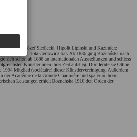
s
adt Krakau bei Józef Siedlecki, Hipolit Lipínski und Kazimierz
die Bildhauerin Tola Certowicz traf. Ab 1886 ging Boznańska nach
gte sich schon ab 1888 an internationalen Ausstellungen und schloss
reichsten Künstlerinnen ihrer Zeit aufstieg. Dort lernte sie Ottilie
e 1904 Mitglied (sociétaire) dieser Künstlervereinigung. Außerdem
e an der Académie de la Grande Chaumière und später in ihrem
erischen Leistungen erhielt Boznańska 1910 den Orden der