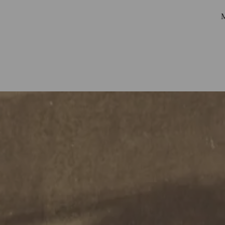
M
Startseite
Biografie
Netzwerk
Personen
Korrespondenzen
Ausstellungen
Suche