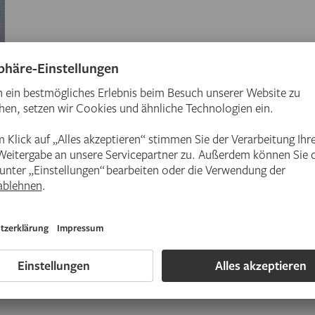
n in Hofheim am Taunus
 Hofh…