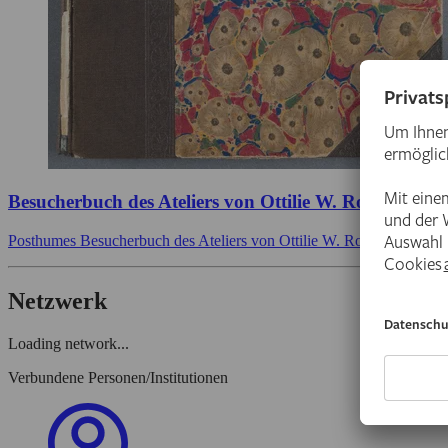
Besucherbuch des Ateliers von Ottilie W. Roederstei
Posthumes Besucherbuch des Ateliers von Ottilie W. Roederstein in
Netzwerk
Loading network...
Verbundene Personen/Institutionen