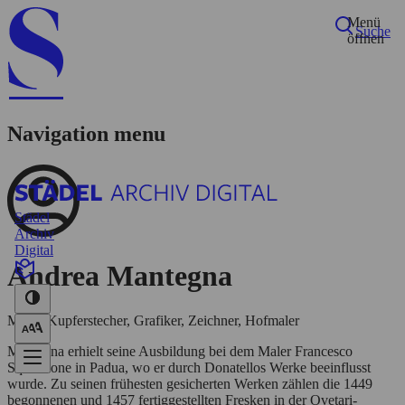
Menü
Suche
öffnen
Navigation menu
Städel
Archiv
Digital
Startseite
Andrea Mantegna
Biografie
Netzwerk
Personen
Maler, Kupferstecher, Grafiker, Zeichner, Hofmaler
Korrespondenzen
Ausstellungen
Mantegna erhielt seine Ausbildung bei dem Maler Francesco
Suche
Squarcione in Padua, wo er durch Donatellos Werke beeinflusst
wurde. Zu seinen frühesten gesicherten Werken zählen die 1449
begonnenen und 1457 fertiggestellten Fresken in der Ovetari-