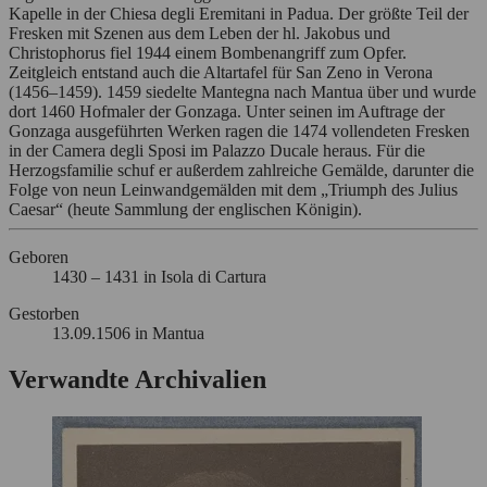
Credits und Dank
Kapelle in der Chiesa degli Eremitani in Padua. Der größte Teil der
Kontakt
Fresken mit Szenen aus dem Leben der hl. Jakobus und
Christophorus fiel 1944 einem Bombenangriff zum Opfer.
Zeitgleich entstand auch die Altartafel für San Zeno in Verona
STÄDEL
MUSEUM
(1456–1459). 1459 siedelte Mantegna nach Mantua über und wurde
dort 1460 Hofmaler der Gonzaga. Unter seinen im Auftrage der
Digitale Sammlung
Gonzaga ausgeführten Werken ragen die 1474 vollendeten Fresken
in der Camera degli Sposi im Palazzo Ducale heraus. Für die
Städel Archiv
Herzogsfamilie schuf er außerdem zahlreiche Gemälde, darunter die
Folge von neun Leinwandgemälden mit dem „Triumph des Julius
Caesar“ (heute Sammlung der englischen Königin).
Geboren
1430 – 1431 in Isola di Cartura
Gestorben
13.09.1506 in Mantua
Verwandte Archivalien