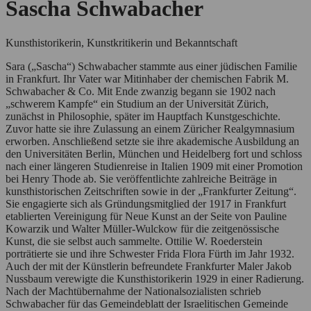
Sascha Schwabacher
Kunsthistorikerin, Kunstkritikerin und Bekanntschaft
Sara („Sascha“) Schwabacher stammte aus einer jüdischen Familie
in Frankfurt. Ihr Vater war Mitinhaber der chemischen Fabrik M.
Schwabacher & Co. Mit Ende zwanzig begann sie 1902 nach
„schwerem Kampfe“ ein Studium an der Universität Zürich,
zunächst in Philosophie, später im Hauptfach Kunstgeschichte.
Zuvor hatte sie ihre Zulassung an einem Züricher Realgymnasium
erworben. Anschließend setzte sie ihre akademische Ausbildung an
den Universitäten Berlin, München und Heidelberg fort und schloss
nach einer längeren Studienreise in Italien 1909 mit einer Promotion
bei Henry Thode ab. Sie veröffentlichte zahlreiche Beiträge in
kunsthistorischen Zeitschriften sowie in der „Frankfurter Zeitung“.
Sie engagierte sich als Gründungsmitglied der 1917 in Frankfurt
etablierten Vereinigung für Neue Kunst an der Seite von Pauline
Kowarzik und Walter Müller-Wulckow für die zeitgenössische
Kunst, die sie selbst auch sammelte. Ottilie W. Roederstein
porträtierte sie und ihre Schwester Frida Flora Fürth im Jahr 1932.
Auch der mit der Künstlerin befreundete Frankfurter Maler Jakob
Nussbaum verewigte die Kunsthistorikerin 1929 in einer Radierung.
Nach der Machtübernahme der Nationalsozialisten schrieb
Schwabacher für das Gemeindeblatt der Israelitischen Gemeinde