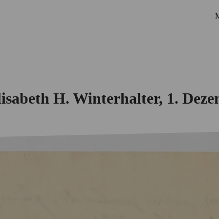
M
sabeth H. Winterhalter, 1. Dez
Startseite
Biografie
Netzwerk
Personen
Korrespondenzen
Ausstellungen
Suche