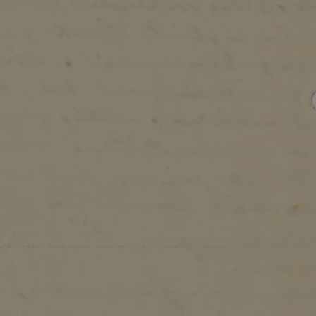
Credits und Dank
Kontakt
STÄDEL
MUSEUM
Digitale Sammlung
Städel Archiv