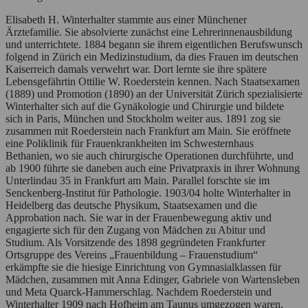
Elisabeth H. Winterhalter stammte aus einer Münchener
Ärztefamilie. Sie absolvierte zunächst eine Lehrerinnenausbildung
und unterrichtete. 1884 begann sie ihrem eigentlichen Berufswunsch
folgend in Zürich ein Medizinstudium, da dies Frauen im deutschen
Kaiserreich damals verwehrt war. Dort lernte sie ihre spätere
Lebensgefährtin Ottilie W. Roederstein kennen. Nach Staatsexamen
(1889) und Promotion (1890) an der Universität Zürich spezialisierte
Winterhalter sich auf die Gynäkologie und Chirurgie und bildete
sich in Paris, München und Stockholm weiter aus. 1891 zog sie
zusammen mit Roederstein nach Frankfurt am Main. Sie eröffnete
eine Poliklinik für Frauenkrankheiten im Schwesternhaus
Bethanien, wo sie auch chirurgische Operationen durchführte, und
ab 1900 führte sie daneben auch eine Privatpraxis in ihrer Wohnung
Unterlindau 35 in Frankfurt am Main. Parallel forschte sie im
Senckenberg-Institut für Pathologie. 1903/04 holte Winterhalter in
Heidelberg das deutsche Physikum, Staatsexamen und die
Approbation nach. Sie war in der Frauenbewegung aktiv und
engagierte sich für den Zugang von Mädchen zu Abitur und
Studium. Als Vorsitzende des 1898 gegründeten Frankfurter
Ortsgruppe des Vereins „Frauenbildung – Frauenstudium“
erkämpfte sie die hiesige Einrichtung von Gymnasialklassen für
Mädchen, zusammen mit Anna Edinger, Gabriele von Wartensleben
und Meta Quarck-Hammerschlag. Nachdem Roederstein und
Winterhalter 1909 nach Hofheim am Taunus umgezogen waren,