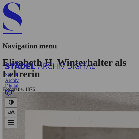
Navigation menu
Elisabeth H. Winterhalter als
Lehrerin
Städel
Archiv
Digital
Fotografie, 1876