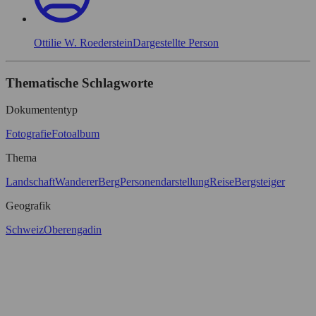
Ottilie W. Roederstein
Dargestellte Person
Thematische Schlagworte
Dokumententyp
Fotografie
Fotoalbum
Thema
Landschaft
Wanderer
Berg
Personendarstellung
Reise
Bergsteiger
Geografik
Schweiz
Oberengadin