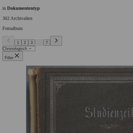
in
Dokumententyp
302 Archivalien
Fotoalbum
1
2
3
...
7
Filter