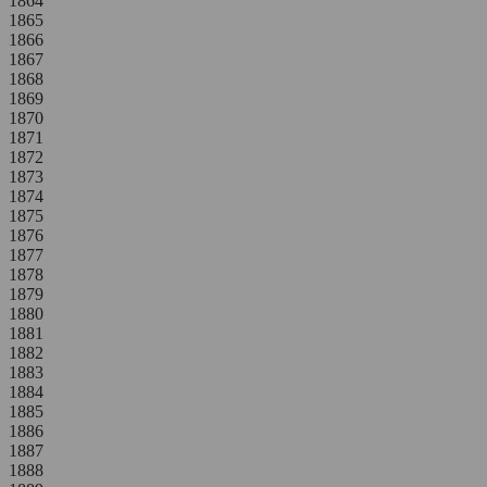
1864
Credits und Dank
1865
Kontakt
1866
1867
STÄDEL
MUSEUM
1868
1869
1870
Digitale Sammlung
1871
1872
Städel Archiv
1873
1874
1875
1876
1877
1878
1879
1880
1881
1882
1883
1884
1885
1886
1887
1888