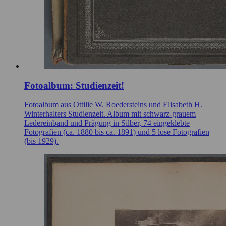
Fotoalbum: Studienzeit!
Fotoalbum aus Ottilie W. Roedersteins und Elisabeth H.
Winterhalters Studienzeit. Album mit schwarz-grauem
Ledereinband und Prägung in Silber, 74 eingeklebte
Fotografien (ca. 1880 bis ca. 1891) und 5 lose Fotografien
(bis 1929).