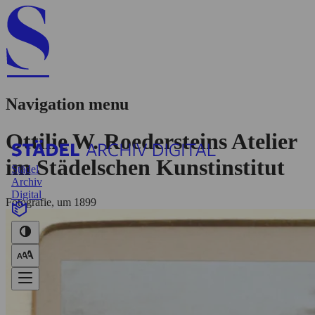
Navigation menu
Ottilie W. Roedersteins Atelier
im Städelschen Kunstinstitut
Städel
Archiv
Digital
Fotografie, um 1899