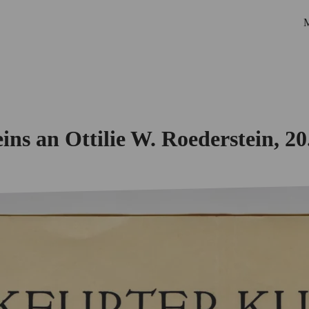
M
ins an Ottilie W. Roederstein, 2
Startseite
Biografie
Netzwerk
Personen
Korrespondenzen
Ausstellungen
Suche