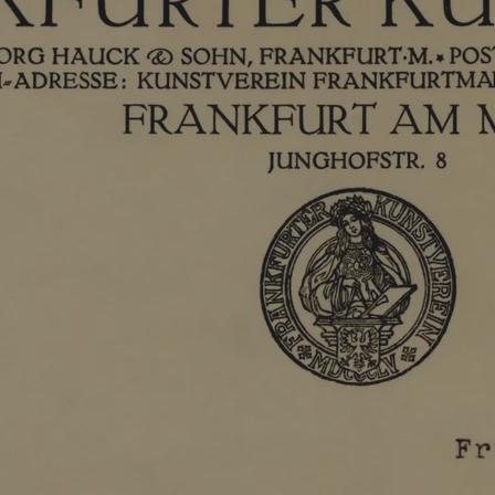
Credits und Dank
Kontakt
STÄDEL
MUSEUM
Digitale Sammlung
Städel Archiv