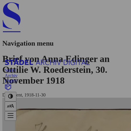
Navigation menu
Brief von Anna Edinger an
Ottilie W. Roederstein, 30.
Städel
Archiv
November 1918
Digital
Dokument, 1918-11-30