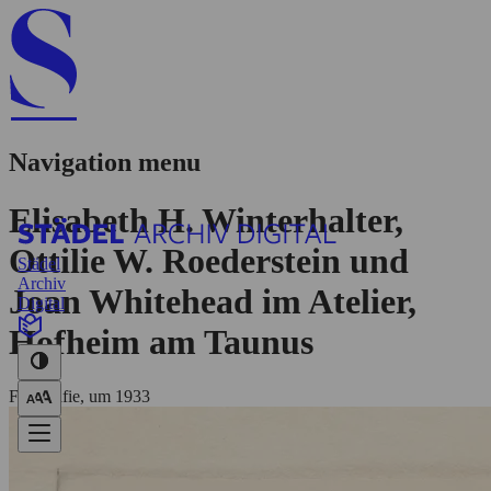
Navigation menu
Elisabeth H. Winterhalter,
Ottilie W. Roederstein und
Städel
Archiv
Joan Whitehead im Atelier,
Digital
Hofheim am Taunus
Fotografie, um 1933