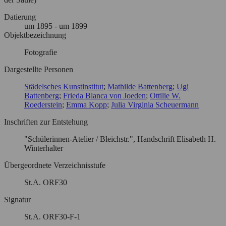
Datierung
um
1895
- um 1899
Objektbezeichnung
Fotografie
Dargestellte Personen
Städelsches Kunstinstitut
Mathilde Battenberg
Ugi
Battenberg
Frieda Blanca von Joeden
Ottilie W.
Roederstein
Emma Kopp
Julia Virginia Scheuermann
Inschriften zur Entstehung
"Schülerinnen-Atelier / Bleichstr.", Handschrift Elisabeth H.
Winterhalter
Übergeordnete Verzeichnisstufe
St.A. ORF30
Signatur
St.A. ORF30-F-1