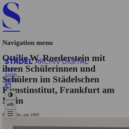
Navigation menu
Ottilie W. Roederstein mit
ihren Schülerinnen und
Städel
Archiv
Schülern im Städelschen
Digital
Kunstinstitut, Frankfurt am
Main
Fotografie, um 1895