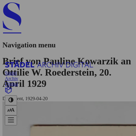
Navigation menu
Brief von Pauline Kowarzik an
Ottilie W. Roederstein, 20.
Städel
Archiv
April 1929
Digital
Dokument, 1929-04-20