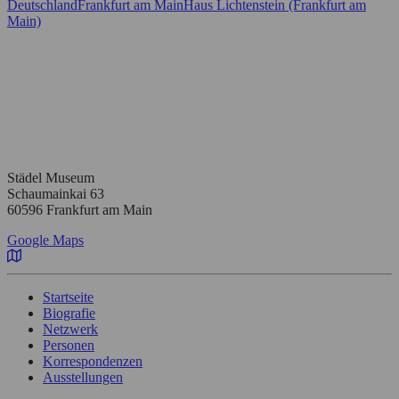
Deutschland
Frankfurt am Main
Haus Lichtenstein (Frankfurt am
Main)
Städel Museum
Schaumainkai 63
60596 Frankfurt am Main
Google Maps
Startseite
Biografie
Netzwerk
Personen
Korrespondenzen
Ausstellungen