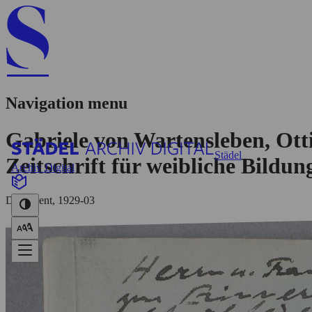
Navigation menu
Gabriele von Wartensleben, Otti
Städel
Zeitschrift für weibliche Bildun
Archiv Digital
Dokument, 1929-03