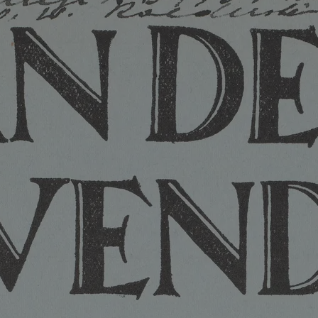
Credits und Dank
Kontakt
STÄDEL
MUSEUM
Digitale Sammlung
Städel Archiv