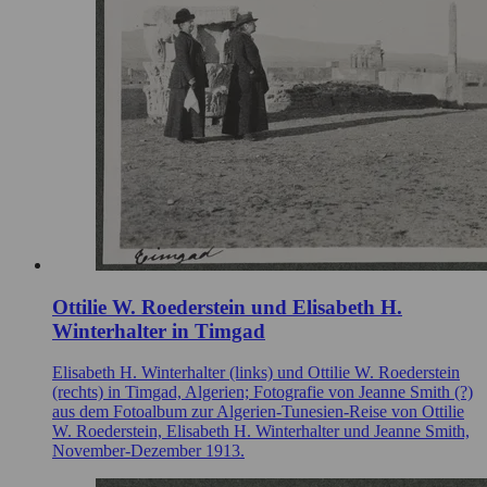
Ottilie W. Roederstein und Elisabeth H.
Winterhalter in Timgad
Elisabeth H. Winterhalter (links) und Ottilie W. Roederstein
(rechts) in Timgad, Algerien; Fotografie von Jeanne Smith (?)
aus dem Fotoalbum zur Algerien-Tunesien-Reise von Ottilie
W. Roederstein, Elisabeth H. Winterhalter und Jeanne Smith,
November-Dezember 1913.