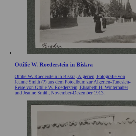
Ottilie W. Roederstein in Biskra
Ottilie W. Roederstein in Biskra, Algerien, Fotografie von
Jeanne Smith (?) aus dem Fotoalbum zur Algerien-Tunesien-
Reise von Ottilie W. Roederstein, Elisabeth H. Winterhalter
und Jeanne Smith, November-Dezember 1913.