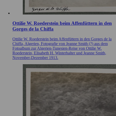
Ottilie W. Roederstein beim Affenfüttern in den
Gorges de la Chiffa
Ottilie W. Roederstein beim Affenfüttern in den Gorges de la
Chiffa, Algerien, Fotografie von Jeanne Smith (?) aus dem
Fotoalbum zur Algerien-Tunesien-Reise von Ottilie W.
Roederstein, Elisabeth H. Winterhalter und Jeanne Smith,
November-Dezember 1913.