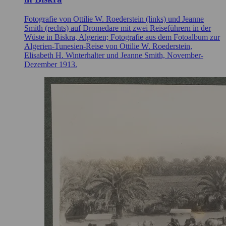
Fotografie von Ottilie W. Roederstein (links) und Jeanne
Smith (rechts) auf Dromedare mit zwei Reiseführern in der
Wüste in Biskra, Algerien; Fotografie aus dem Fotoalbum zur
Algerien-Tunesien-Reise von Ottilie W. Roederstein,
Elisabeth H. Winterhalter und Jeanne Smith, November-
Dezember 1913.