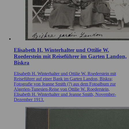
Elisabeth H. Winterhalter und Ottilie W.
Roederstein mit Reiseführer im Garten Landon,
Biskra
Elisabeth H. Winterhalter und Ottilie W. Roederstein mit
Reiseführer auf einer Bank im Garten Landon, Biskra;
Fotografie von Jeanne Smith (?) aus dem Fotoalbum zur
Algerien-Tunesien-Reise von Ottilie W. Roederstein,
Elisabeth H. Winterhalter und Jeanne Smith, November-
Dezember 1913.