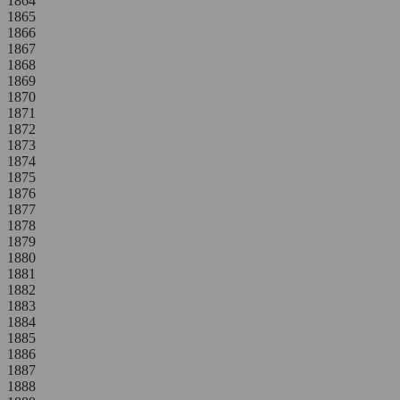
1864
Credits und Dank
1865
Kontakt
1866
1867
STÄDEL
MUSEUM
1868
1869
1870
Digitale Sammlung
1871
1872
Städel Archiv
1873
1874
1875
1876
1877
1878
1879
1880
1881
1882
1883
1884
1885
1886
1887
1888