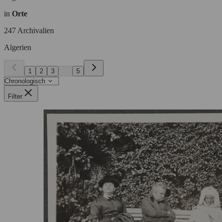
in
Orte
247 Archivalien
Algerien
1
2
3
...
5
Filter