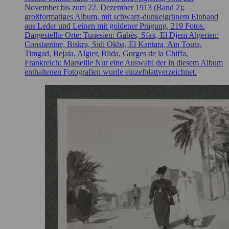
November bis zum 22. Dezember 1913 (Band 2);
großformatiges Album, mit schwarz-dunkelgrünem Einband
aus Leder und Leinen mit goldener Prägung, 219 Fotos.
Dargestellte Orte: Tunesien: Gabès, Sfax, El Djem Algerien:
Constantine, Biskra, Sidi Okba, El Kantara, Aïn Touta,
Timgad, Bejaia, Algier, Blida, Gorges de la Chiffa,
Frankreich: Marseille Nur eine Auswahl der in diesem Album
enthaltenen Fotografien wurde einzelblattverzeichnet.