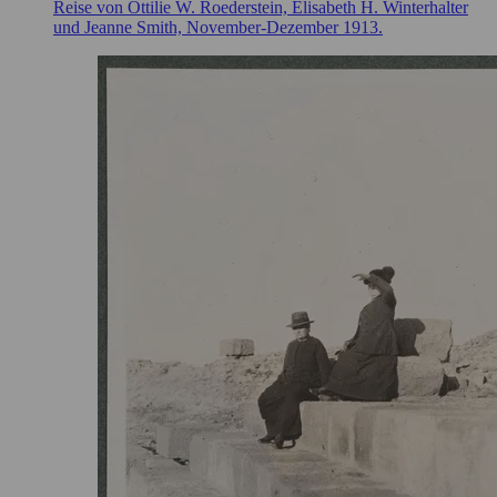
Reise von Ottilie W. Roederstein, Elisabeth H. Winterhalter
und Jeanne Smith, November-Dezember 1913.