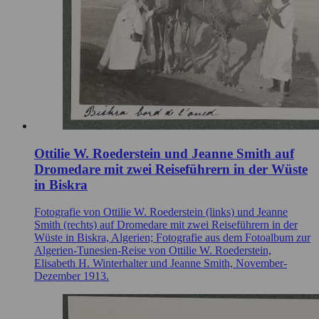
Ottilie W. Roederstein und Jeanne Smith auf
Dromedare mit zwei Reiseführern in der Wüste
in Biskra
Fotografie von Ottilie W. Roederstein (links) und Jeanne
Smith (rechts) auf Dromedare mit zwei Reiseführern in der
Wüste in Biskra, Algerien; Fotografie aus dem Fotoalbum zur
Algerien-Tunesien-Reise von Ottilie W. Roederstein,
Elisabeth H. Winterhalter und Jeanne Smith, November-
Dezember 1913.