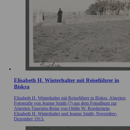
Elisabeth H. Winterhalter mit Reiseführer in
Biskra
Elisabeth H. Winterhalter mit Reiseführer in Biskra, Algerien;
Fotografie von Jeanne Smith (?) aus dem Fotoalbum zur
Algerien-Tunesien-Reise von Ottilie W. Roederstein,
Elisabeth H. Winterhalter und Jeanne Smith, November-
Dezember 1913.