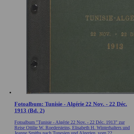
Fotoalbum: Tunisie - Algérie 22 Nov. - 22 Déc.
1913 (Bd. 2)
Fotoalbum "Tunisie - Algérie 22 Nov. - 22 Déc. 1913" zur
Reise Ottilie W. Roedersteins, Elisabeth H. Winterhalters und
Jeanne Smiths nach Tunesien und Algerien, vom 22.