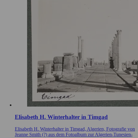
Elisabeth H. Winterhalter in Timgad
Elisabeth H. Winterhalter in Timgad, Algerien, Fotografie von
Jeanne Smith (?) aus dem Fotoalbum zur Algerien-Tunesien-