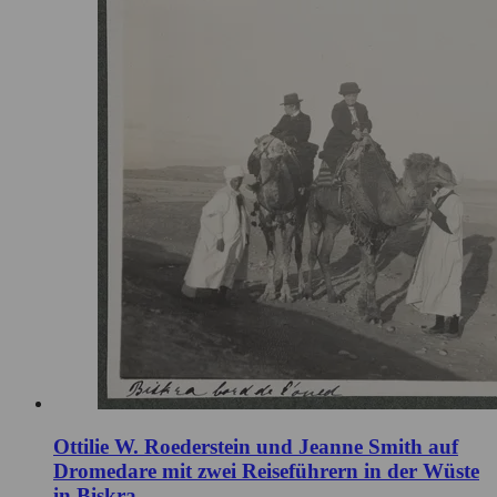
Ottilie W. Roederstein und Jeanne Smith auf
Dromedare mit zwei Reiseführern in der Wüste
in Biskra