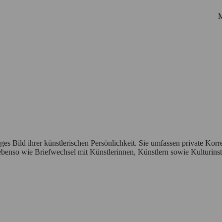
M
iges Bild ihrer künstlerischen Persönlichkeit. Sie umfassen private Ko
Startseite
 ebenso wie Briefwechsel mit Künstlerinnen, Künstlern sowie Kulturinsti
Biografie
Netzwerk
Personen
Korrespondenzen
Ausstellungen
Suche