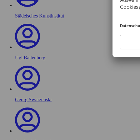
Städelsches Kunstinstitut
Ugi Battenberg
Georg Swarzenski