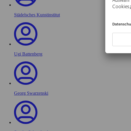
Städelsches Kunstinstitut
Ugi Battenberg
Georg Swarzenski