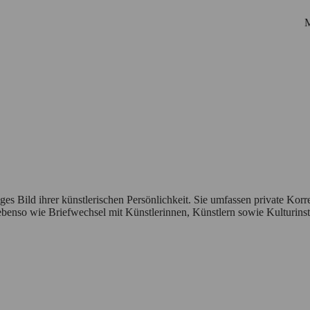
M
iges Bild ihrer künstlerischen Persönlichkeit. Sie umfassen private Ko
Startseite
 ebenso wie Briefwechsel mit Künstlerinnen, Künstlern sowie Kulturinsti
Biografie
Netzwerk
Personen
Korrespondenzen
Ausstellungen
Suche