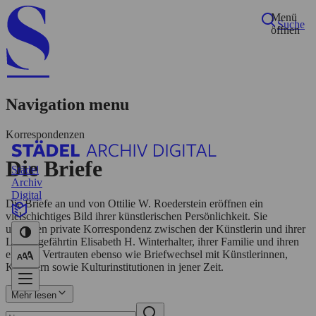
Menü
Suche
öffnen
Navigation menu
Korrespondenzen
Die Briefe
Städel
Archiv
Digital
Startseite
Die Briefe an und von Ottilie W. Roederstein eröffnen ein
Biografie
vielschichtiges Bild ihrer künstlerischen Persönlichkeit. Sie
Netzwerk
umfassen private Korrespondenz zwischen der Künstlerin und ihrer
Personen
Lebensgefährtin Elisabeth H. Winterhalter, ihrer Familie und ihren
Korrespondenzen
engsten Vertrauten ebenso wie Briefwechsel mit Künstlerinnen,
Ausstellungen
Künstlern sowie Kulturinstitutionen in jener Zeit.
Suche
Mehr lesen