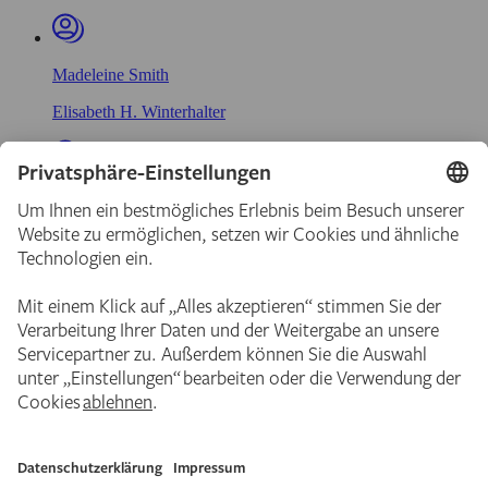
Madeleine Smith
Elisabeth H. Winterhalter
Jeanne Smith
Elisabeth H. Winterhalter
Emma Kopp
Julia Virginia Scheuermann
Anna Edinger