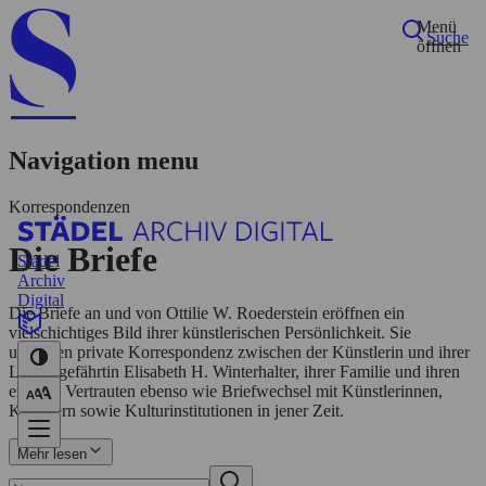
Menü
Suche
öffnen
Navigation menu
Korrespondenzen
Die Briefe
Städel
Archiv
Digital
Startseite
Die Briefe an und von Ottilie W. Roederstein eröffnen ein
Biografie
vielschichtiges Bild ihrer künstlerischen Persönlichkeit. Sie
Netzwerk
umfassen private Korrespondenz zwischen der Künstlerin und ihrer
Personen
Lebensgefährtin Elisabeth H. Winterhalter, ihrer Familie und ihren
Korrespondenzen
engsten Vertrauten ebenso wie Briefwechsel mit Künstlerinnen,
Ausstellungen
Künstlern sowie Kulturinstitutionen in jener Zeit.
Suche
Mehr lesen