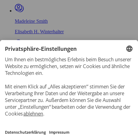
Madeleine Smith
Elisabeth H. Winterhalter
Jeanne Smith
Elisabeth H. Winterhalter
Emma Kopp
Julia Virginia Scheuermann
Anna Edinger