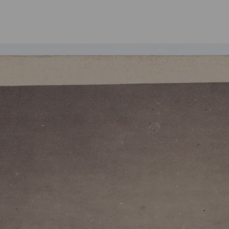
Credits und Dank
Kontakt
STÄDEL
MUSEUM
Digitale Sammlung
Städel Archiv