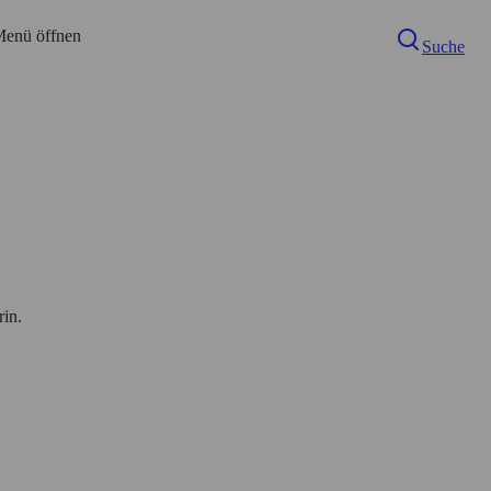
enü öffnen
Suche
rin.