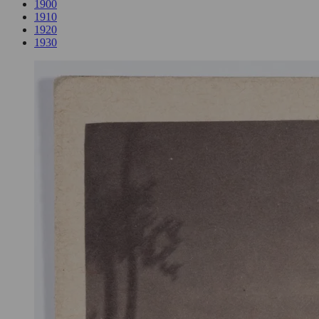
1900
1910
1920
1930