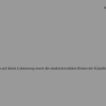
M
en auf ihrem Lebensweg sowie die eindrucksvollsten Reisen der Künstle
Startseite
Biografie
Netzwerk
Personen
Korrespondenzen
Ausstellungen
Suche