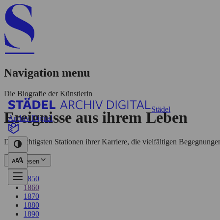
Navigation menu
Die Biografie der Künstlerin
Städel
Ereignisse aus ihrem Leben
Archiv Digital
Die wichtigsten Stationen ihrer Karriere, die vielfältigen Begegnung
Mehr lesen
1850
1860
1870
1880
1890